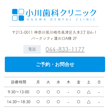
〒213-0011 神奈川県川崎市高津区久本3丁目6-1
パークシティ溝の口A棟 2F
044-833-1177
電話
ご予約・お問合せ
診療時間
月
火
水
木
金
土
日
9:30～13:00
〇
〇
〇
-
〇
△
-
14:30～18:30
〇
〇
〇
-
〇
△
-