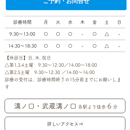
ご予約・お問合せ
診療時間
月
火
水
木
金
土
日
9:30～13:00
〇
〇
〇
-
〇
△
-
14:30～18:30
〇
〇
〇
-
〇
△
-
【休診日】日､木､祝日
△第1,3,4土曜 9:30～12:30／14:00～18:00
△第2,5土曜 9:30～12:30 ／14:00～16:00
診療の受付は、診療時間終了の15分前までにお願いしま
す
溝ノ口・武蔵溝ノ口
6
各駅より徒歩
分
詳しいアクセス⇒