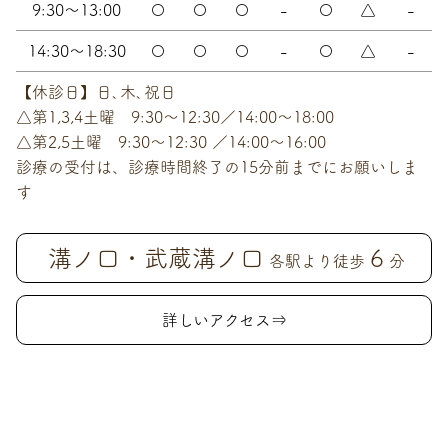
9:30～13:00
〇
〇
〇
-
〇
△
-
14:30～18:30
〇
〇
〇
-
〇
△
-
【休診日】日､木､祝日
△第1,3,4土曜 9:30～12:30／14:00～18:00
△第2,5土曜 9:30～12:30 ／14:00～16:00
診療の受付は、診療時間終了の15分前までにお願いしま
す
溝ノ口・武蔵溝ノ口
6
各駅より徒歩
分
詳しいアクセス⇒